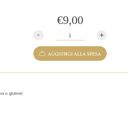
€9,00
-
+
AGGIUNGI ALLA SPESA
ia o glutine)