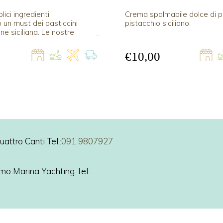
ici ingredienti
Crema spalmabile dolce di p
un must dei pasticcini
pistacchio siciliano.
one siciliana. Le nostre
ndorla sono prodotte con
ate di Avola, miele
€10,00
le Madonie e pistacchi di
attro Canti Tel.:
091 9807927
ermo Marina Yachting Tel.: