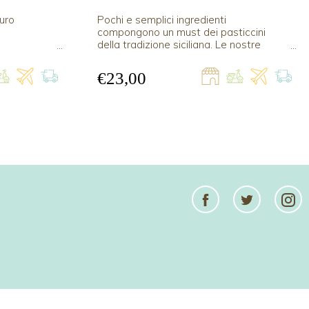
uro
Pochi e semplici ingredienti
compongono un must dei pasticcini
della tradizione siciliana. Le nostre
paste di mandorla sono prodotte con
mandorle pelate di Avola, miele
€23,00
biologico delle Madonie e pistacchi di
Bronte.