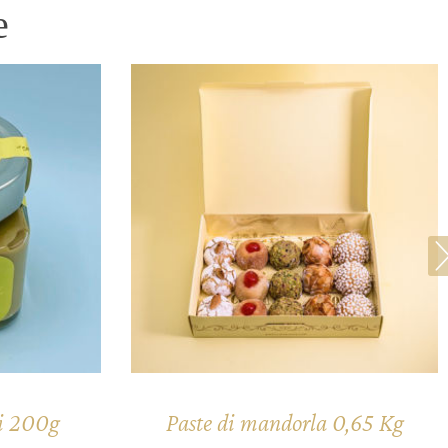
e
hi 200g
Paste di mandorla 0,65 Kg