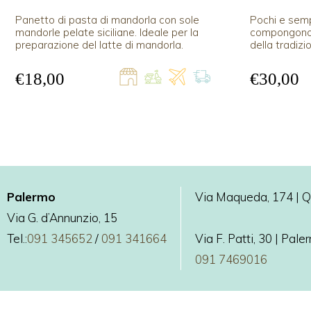
Panetto di pasta di mandorla con sole
Pochi e sempl
mandorle pelate siciliane. Ideale per la
compongono 
preparazione del latte di mandorla.
della tradizi
paste di ma
mandorle pel
€18,00
€30,00
biologico del
Bronte.
Palermo
Via Maqueda, 174 | Qu
Via G. d’Annunzio, 15
Tel.:
091 345652
/
091 341664
Via F. Patti, 30 | Pal
091 7469016