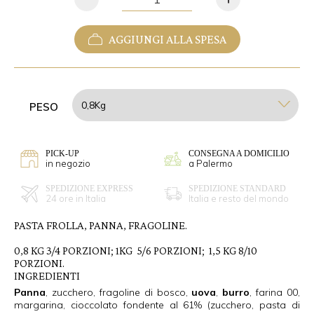
AGGIUNGI ALLA SPESA
PESO
PICK-UP
CONSEGNA A DOMICILIO
in negozio
a Palermo
SPEDIZIONE EXPRESS
SPEDIZIONE STANDARD
24 ore in Italia
Italia e resto del mondo
PASTA FROLLA, PANNA, FRAGOLINE.
0,8 KG 3/4 PORZIONI; 1KG 5/6 PORZIONI; 1,5 KG 8/10
PORZIONI.
INGREDIENTI
Panna
, zucchero, fragoline di bosco,
uova
,
burro
, farina 00,
margarina
, cioccolato fondente al 61% (zucchero, pasta di