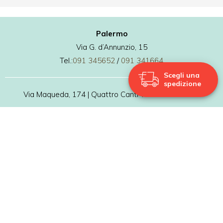
Palermo
Via G. d’Annunzio, 15
Tel.:
091 345652
/
091 341664
Scegli una
spedizione
Via Maqueda, 174 | Quattro Canti Tel.:
091 9807927
Via F. Patti, 30 | Palermo Marina Yachting Tel.:
091 7469016
Copyright © 2026 Pasticceria Costa Palermo
P.IVA: 03905430827
Privacy policy
Cookies Policy