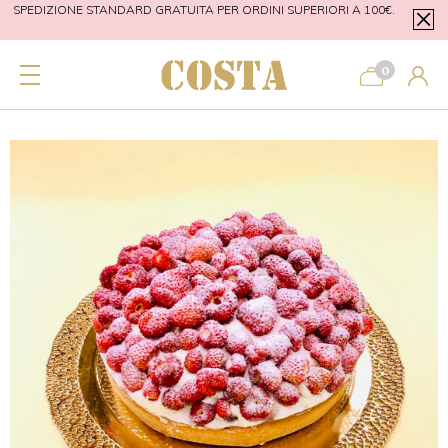
SPEDIZIONE STANDARD GRATUITA PER ORDINI SUPERIORI A 100€.
SPED
CONSEGNA A DOMICILIO SU PALERMO GRATUITA PER ORDINI
CO
0
SUPERIORI A 40€.