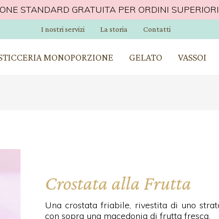
IONE STANDARD GRATUITA PER ORDINI SUPERIORI 
I nostri servizi
La storia
Contatti
OMICILIO SU PALERMO GRATUITA PER ORDINI SUP
STICCERIA MONOPORZIONE
GELATO
VASSOI
Crostata alla Frutta
Una crostata friabile, rivestita di uno stra
con sopra una macedonia di frutta fresca.