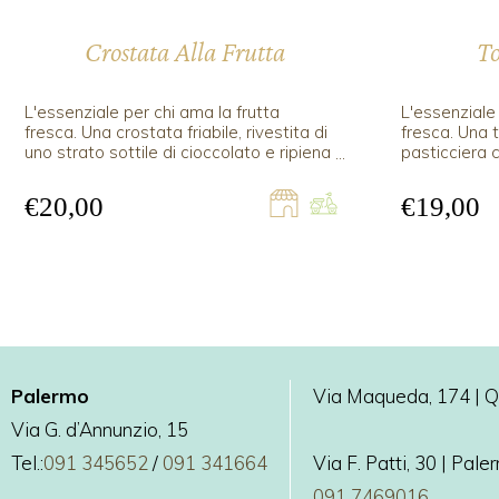
Crostata Alla Frutta
To
L'essenziale per chi ama la frutta
L'essenziale 
fresca. Una crostata friabile, rivestita di
fresca. Una t
uno strato sottile di cioccolato e ripiena
pasticciera 
di crema pasticciera con sopra una
frutta fresca
macedonia di frutta fresca.
€20,00
€19,00
Palermo
Via Maqueda, 174 | Qu
Via G. d’Annunzio, 15
Tel.:
091 345652
/
091 341664
Via F. Patti, 30 | Pal
091 7469016