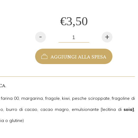
€3,50
-
+
AGGIUNGI ALLA SPESA
CA.
, farina 00, margarina, fragole, kiwi, pesche sciroppate, fragoline di
ao, burro di cacao, cacao magro, emulsionante [lecitina di
soia]
,
ia o glutine)