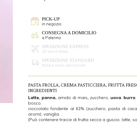
PICK-UP
in negozio
CONSEGNA A DOMICILIO
a Palermo
SPEDIZIONE EXPRESS
24 ore in Italia
SPEDIZIONE STANDARD
Italia e resto del mondo
PASTA FROLLA, CREMA PASTICCIERA, FRUTTA FRES
INGREDIENTI
Latte
,
panna
,
amido di mais
,
zucchero,
uova
,
burro
bosco,
cioccolato fondente al 61% (zucchero, pasta di cac
aromi), vaniglia.
(Può contenere tracce di frutta secca a guscio, latte, so