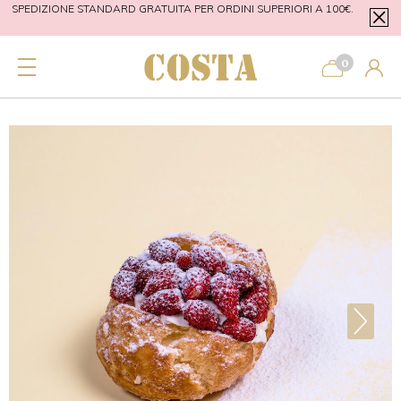
SPEDIZIONE STANDARD GRATUITA PER ORDINI SUPERIORI A 100€.
SPED
CONSEGNA A DOMICILIO SU PALERMO GRATUITA PER ORDINI
CO
0
SUPERIORI A 40€.
>