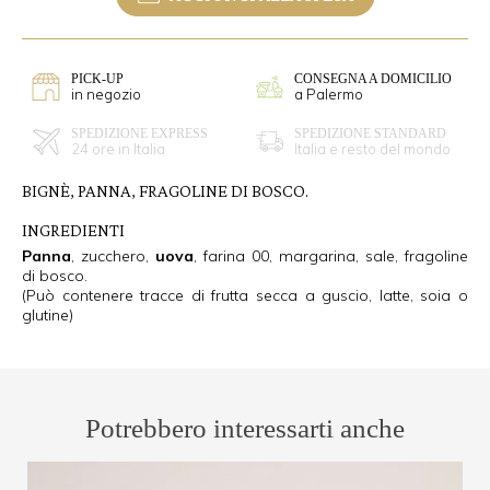
PICK-UP
CONSEGNA A DOMICILIO
in negozio
a Palermo
SPEDIZIONE EXPRESS
SPEDIZIONE STANDARD
24 ore in Italia
Italia e resto del mondo
BIGNÈ, PANNA, FRAGOLINE DI BOSCO.
INGREDIENTI
Panna
, zucchero,
uova
, farina 00, margarina, sale, fragoline
di bosco.
(Può contenere tracce di frutta secca a guscio, latte, soia o
glutine)
Potrebbero interessarti anche